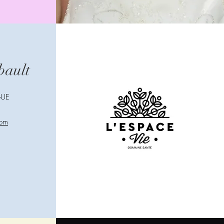
bault
GUE
com