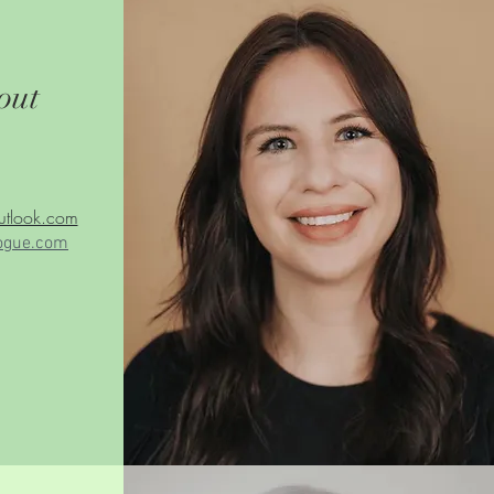
out
utlook.com
ogue.com