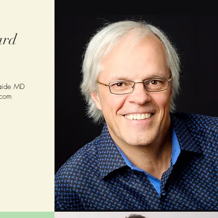
ard
'aide MD
.com