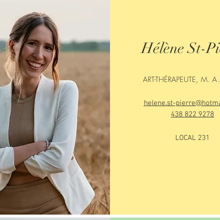
Hélène St-Pi
ART-THÉRAPEUTE, M. A
helene.st-pierre@hotm
438 822 9278
​LOCAL 231