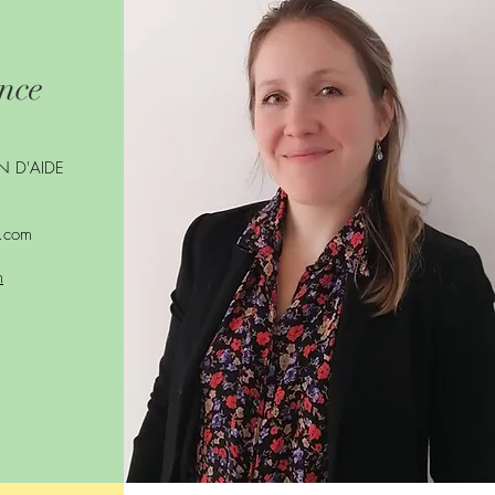
nce
E
N D'AIDE
l.com
m