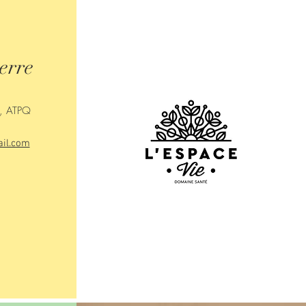
erre
., ATPQ
ail.com