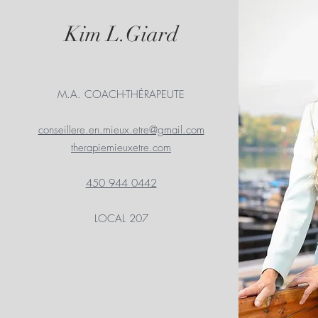
Kim L.Giard
M.A. COACH-THÉRAPEUTE
conseillere.en.mieux.etre@gmail.com
therapiemieuxetre.com
450 944 0442
LOCAL 207