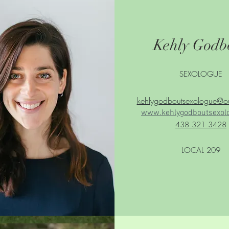
Kehly Godb
SEXOLOGUE
kehlygodboutsexologue@o
www.kehlygodboutsexol
438 321 3428
LOCAL 209