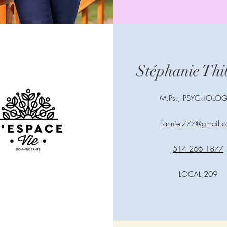
Stéphanie Thi
M.Ps., PSYCHOLO
fanniet777@gmail.
514 266 1877
LOCAL 209