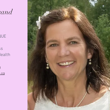
and
UE​
ss
Health
a
e.ca